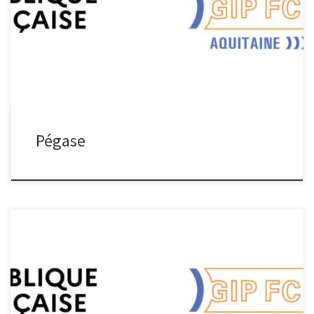
Occitanie) porté par l’Université de Toulouse, Pégase (Processus
d’Élaboration Généralisé de l’Avion Sans Émission) a pour objectif
de répondre aux besoins en emplois et en compétences dans la
filière aéronautique, Télécharger la fiche projet
Pégase
Salon AQUITEC 2026 Salon AQUITEC 2026 : une mobilisation
collective pour renforcer l’orientation des collégiens L’Académie
de Bordeaux, la Région Nouvelle-Aquitaine, l’association Fusion
Jeunesse – tiers de confiance de la Région – et AQUITEC,
poursuivent leur engagement pour renforcer et enrichir