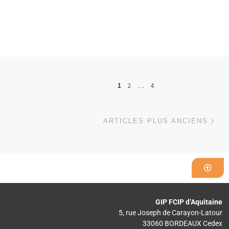
Navigation dans les articles
1
2
…
4
Art
ARTICLES PLUS ANCIENS
GIP FCIP d’Aquitaine
5, rue Joseph de Carayon-Latour
33060 BORDEAUX Cedex