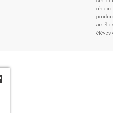
seconde
réduir
produc
amélio
élèves
P