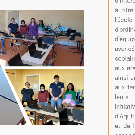
d’Intér
à titr
l’éco
d’ordi
d’équi
avancé
scolair
aux ate
ainsi 
aux te
leurs
initia
d’Aqui
et de 