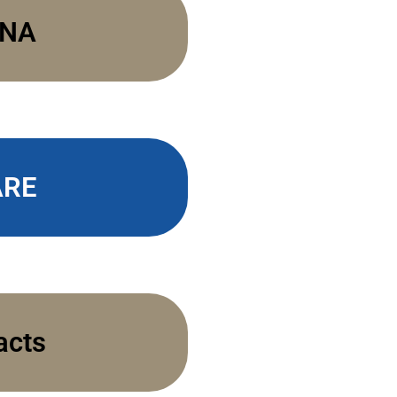
ENA
RE
acts