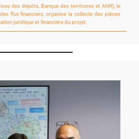
Caisse des dépôts, Banque des territoires et ANR)
, le
des flux financiers, organise la collecte des pièces
tion juridique et financière du projet.