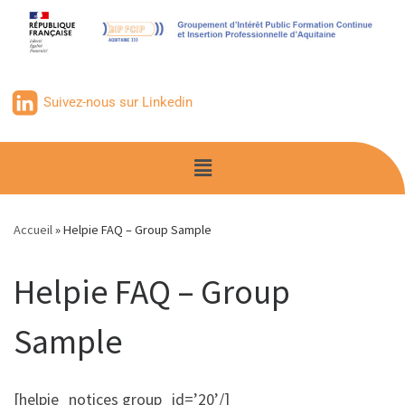
contenu
principal
Suivez-nous sur Linkedin
Accueil
»
Helpie FAQ – Group Sample
Helpie FAQ – Group
Sample
[helpie_notices group_id=’20’/]