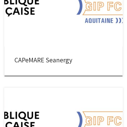
Aquitaine était présente au salon Seanergy le 17-18 juin 2025 pour
la présentation du projet CAPéMARE ! Une belle dynamique est
lancée. Félicitations à tous les acteurs présents. : Salon Seanergy
17-18 juin 2025
CAPeMARE Seanergy
CAP ELENA CAP ELENA Projet d’envergure régionale porté par
l’Université de Bordeaux, CAP ELENA a pour objectif de dynamiser
l’offre de formation de la filière de l’électronique en Nouvelle-