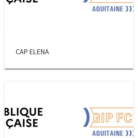
Aquitaine, via : Un processus d’amélioration de l’attractivité des
métiers de l’électronique, La mise en place de nouvelles actions
pédagogiques, Le développement […]
CAP ELENA
PROFAN PROFAN Le projet, conçu et piloté par la Mission Monteil
(mission interministérielle sur le numérique éducatif), vise à la
constitution d’un vivier de formateurs d’enseignants des lycées
professionnels. Ils sont susceptibles d’assurer la démultiplication
de la formation aux nouvelles pratiques du numérique éducatif sur
le territoire de chacune […]