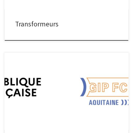
Transformeurs
CAPéMARE CAPéMARE Projet d’envergure régionale porté par La
Rochelle Université, CAmpus Professionnel des énergies MArines
REnouvelables (CAPéMARE) a pour objectif de répondre aux
besoins en emplois et en compétences dans la filière des
énergies marines renouvelables, via : La création d’un master
EOLE (environnement marin et sciences de l’ingénieur), La […]