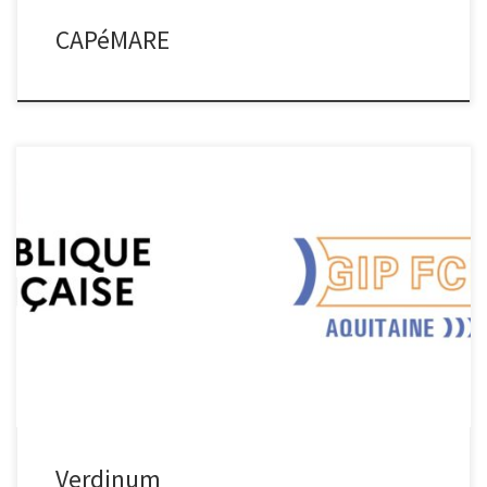
CAPéMARE
Verdinum Verdinum L’impact environnemental du numérique fait
l’objet d’une prise de conscience forte.Projet d’envergure
régionale porté par Prof en Poche, VERDINUM a pour objectif de
répondre aux besoins encompétences dans la filière du
numérique via : – La sensibilisation dès le secondaire au
verdissement numérique,– Sensibilisation des entreprises et
administrations […]
Verdinum