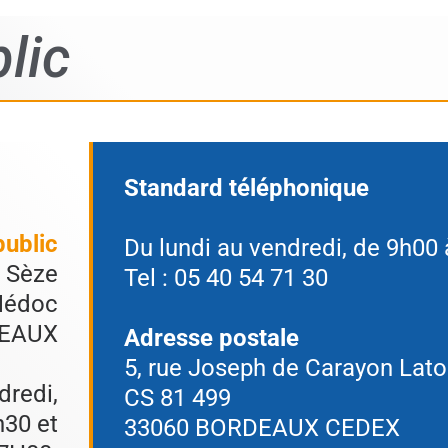
lic
Standard téléphonique
public
Du lundi au vendredi, de 9h00
e Sèze
Tel : 05 40 54 71 30
 Médoc
DEAUX
Adresse postale
5, rue Joseph de Carayon Lato
dredi,
CS 81 499
h30 et
33060 BORDEAUX CEDEX